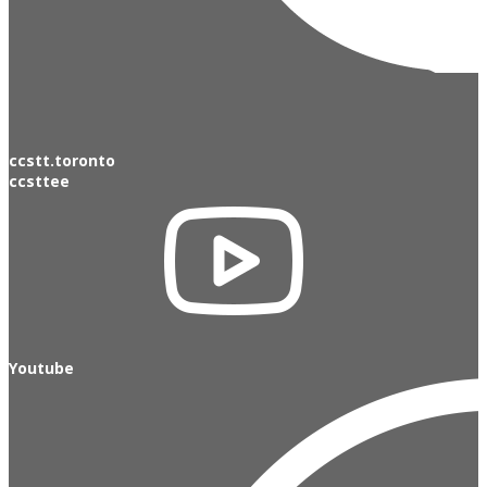
ccstt.toronto
ccsttee
Youtube